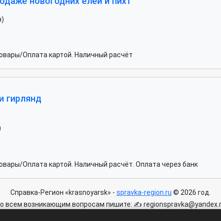
одаже новогодних елей и пихт
н)
овары/Оплата картой. Наличный расчёт
и гирлянд
0
вары/Оплата картой. Наличный расчёт. Оплата через банк
Справка-Регион «krasnoyarsk» -
spravka-region.ru
© 2026 год.
о всем возникающим вопросам пишите: ✍ regionspravka@yandex.
айте может быть информация содержащая возрастных ограничени